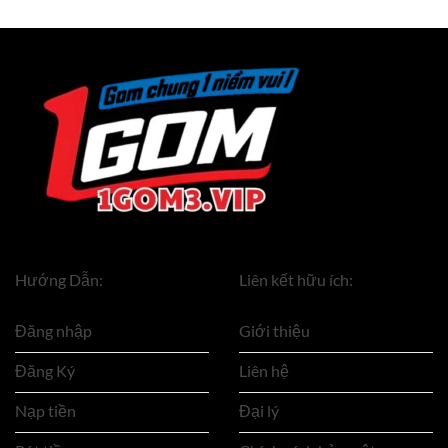
Hướng Dẫn:
Liên kết hữu ích:
Đăng nhập
Giới thiệu
Đăng Ký
Liên hệ
Nạp tiền
Đại lý