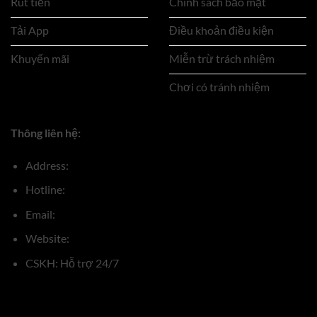
Rút tiền
Chính sách bảo mật
Tải App
Điều khoản điều kiện
Khuyến mãi
Miễn trừ trách nhiệm
Chơi có tránh nhiệm
Thông liên hệ:
Address:
Hotline:
Email:
Website:
CSKH: Hỗ trợ 24/7